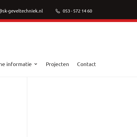
@sk-geveltechniek.nl
053 - 572 14 60
he informatie
Projecten
Contact