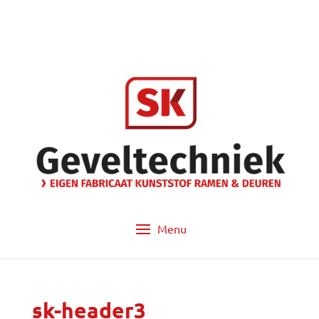
info@sk-geveltechniek.nl
053 - 572 14 60
sk-header3