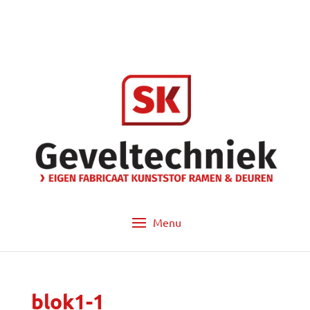
info@sk-geveltechniek.nl
053 - 572 14 60
blok1-1