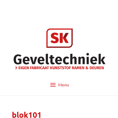
info@sk-geveltechniek.nl
053 - 572 14 60
blok101