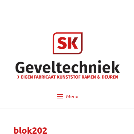
info@sk-geveltechniek.nl
053 - 572 14 60
blok202