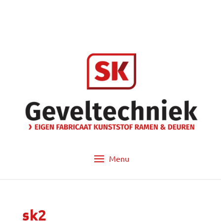
info@sk-geveltechniek.nl
053 - 572 14 60
sk2