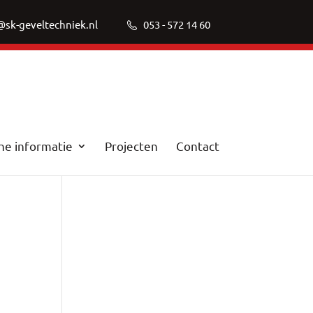
@sk-geveltechniek.nl
053 - 572 14 60
he informatie
Projecten
Contact