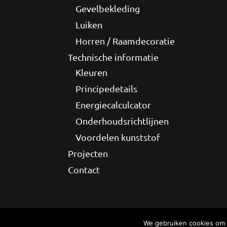
Gevelbekleding
Luiken
Horren / Raamdecoratie
Technische informatie
Kleuren
Principedetails
Energiecalculcator
Onderhoudsrichtlijnen
Voordelen kunststof
Projecten
Contact
Mediakanjers
Gerealiseerd door
© 20
We gebruiken cookies om e