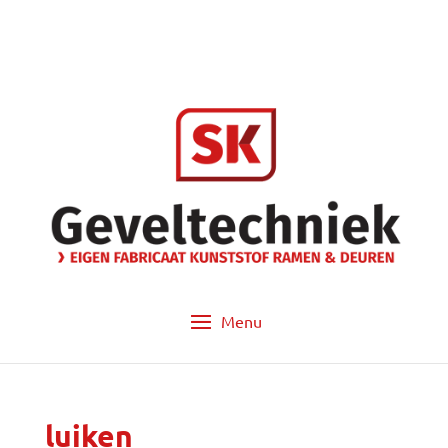
info@sk-geveltechniek.nl
053 - 572 14 60
luiken