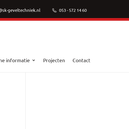
@sk-geveltechniek.nl
053 - 572 14 60
he informatie
Projecten
Contact