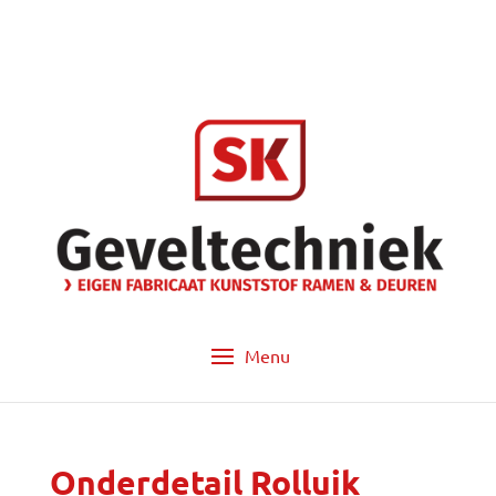
info@sk-geveltechniek.nl
053 - 572 14 60
Onderdetail Rolluik